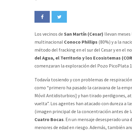
Los vecinos de
San Martín (Cesar)
llevan meses 
multinacional
Conoco Phillips
(80%) y a la naci
método del fracking en el sur del Cesar y en el n
del Agua, el Territorio y los Ecosistemas (C
comenzaran la exploración del Pozo PicoPlata 1,
Todavía tosiendo y con problemas de respiració
como “primero ha pasado la caravana de la emp
Móvil Antidisturbios] y han tirado perdigones, 
vuelta”. Los agentes han atacado con dureza a l
(imagen principal de la concentración antes de la
Cuatro Bocas
. En un mensaje desesperado una d
menores de edad en riesgo. Además, también anu