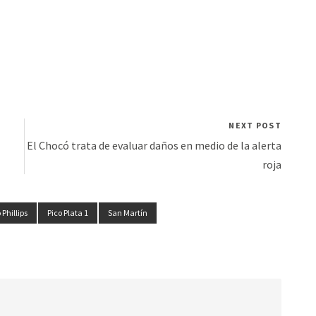
NEXT POST
El Chocó trata de evaluar daños en medio de la alerta
roja
Phillips
Pico Plata 1
San Martín