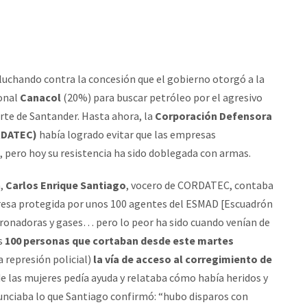
luchando contra la concesión que el gobierno otorgó a la
onal
Canacol
(20%) para buscar petróleo por el agresivo
orte de Santander. Hasta ahora, la
Corporación Defensora
ORDATEC)
había logrado evitar que las empresas
 pero hoy su resistencia ha sido doblegada con armas.
n,
Carlos Enrique Santiago
, vocero de CORDATEC, contaba
resa protegida por unos 100 agentes del ESMAD [Escuadrón
atronadoras y gases… pero lo peor ha sido cuando venían de
as
100 personas que cortaban desde este martes
 represión policial)
la vía de acceso al corregimiento de
e las mujeres pedía ayuda y relataba cómo había heridos y
nciaba lo que Santiago confirmó: “hubo disparos con