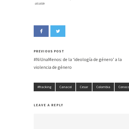
alcalde
PREVIOUS POST
#NiUnaMenos: de la ‘ideología de género’ a la
violencia de género
#fracking
Canacol
Cesar
Colombia
Conoco 
LEAVE A REPLY