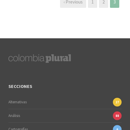
‹ Previous
1
2
3
SECCIONES
Alternativas
27
Análisis
88
Cartografías
6