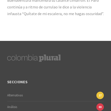
Buenaventura mantendrá su talante cimarrón. El Paro
continúa y a ritmo de currulao le dice a la violencia
infausta “Quítate de mi escalera, no me hagas oscuridad”.
SECCIONES
Alternativas
27
Análisis
88