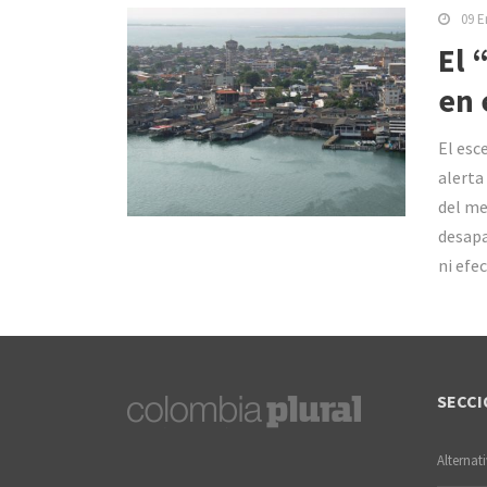
09 E
El 
en 
El esc
alerta
del me
desapa
ni efec
SECCI
Alternat