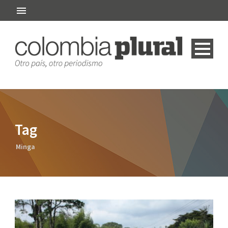
Tag
Minga