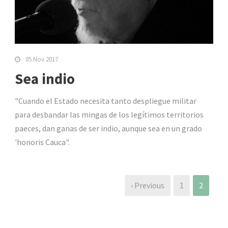
05 Nov 2017
Sea indio
"Cuando el Estado necesita tanto despliegue militar
para desbandar las mingas de los legítimos territorios
paeces, dan ganas de ser indio, aunque sea en un grado
'honoris Cauca".
‹ Previous
1
2