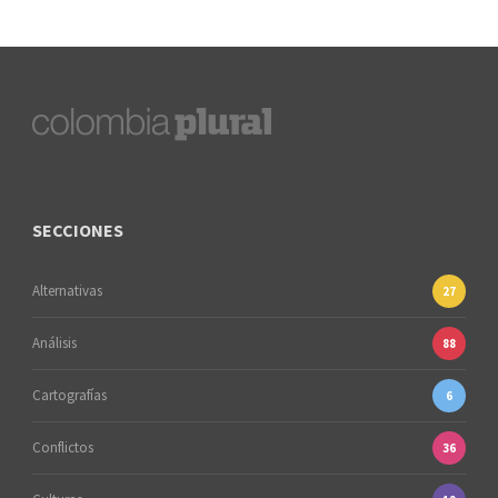
SECCIONES
Alternativas
27
Análisis
88
Cartografías
6
Conflictos
36