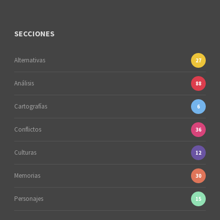
SECCIONES
Alternativas
27
Análisis
88
Cartografías
6
Conflictos
36
Culturas
12
Memorias
30
Personajes
15