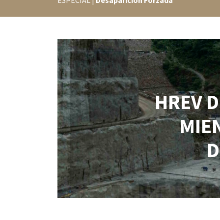
ESPECIAL |
Desaparición Forzada
HREV D
MIE
D