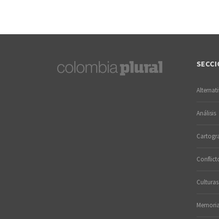
SECCI
Alternat
Análisis
Cartogra
Conflict
Culturas
Memori