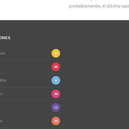
probablemente, el último caso
ONES
ivas
27
88
fías
6
os
36
12
as
30