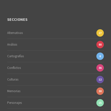
SECCIONES
Alternativas
27
Análisis
88
Cartografías
6
Conflictos
36
Culturas
12
Memorias
30
Personajes
15