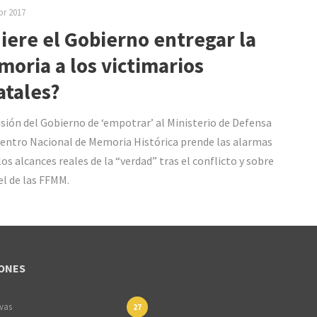
br 2017
iere el Gobierno entregar la
oria a los victimarios
atales?
isión del Gobierno de ‘empotrar’ al Ministerio de Defensa
Centro Nacional de Memoria Histórica prende las alarmas
los alcances reales de la “verdad” tras el conflicto y sobre
el de las FFMM.
ONES
ivas
27