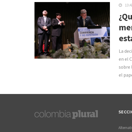
13 A
¿Qu
mem
est
La dec
en el 
sobre 
el pap
SECCI
Alternat