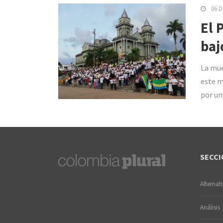
06 D
El 
baj
La mue
este m
por un
SECCI
Alternat
Análisis