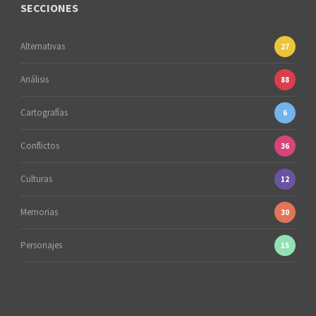
SECCIONES
Alternativas
27
Análisis
88
Cartografías
6
Conflictos
36
Culturas
12
Memorias
30
Personajes
15