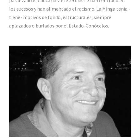
paralizado el Cauca durante 29 días se han centrado en
los sucesos y han alimentado el racismo. La Minga tenía -
tiene- motivos de fondo, estructurales, siempre
aplazados o burlados por el Estado. Conócelos.