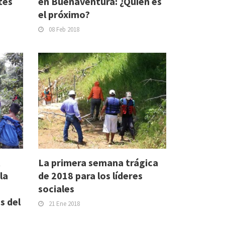
tes
en Buenaventura: ¿Quién es
el próximo?
08 Feb 2018
La primera semana trágica
la
de 2018 para los líderes
sociales
s del
21 Ene 2018