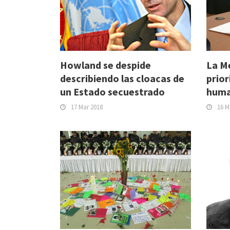
Howland se despide
La M
describiendo las cloacas de
prior
un Estado secuestrado
huma
17 Mar 2018
16 M