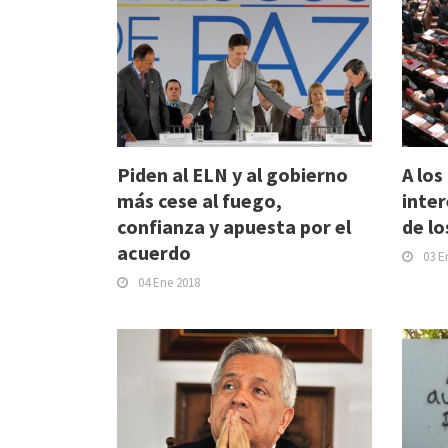
Piden al ELN y al gobierno
A los
más cese al fuego,
inter
confianza y apuesta por el
de lo
acuerdo
03 E
04 Ene 2018