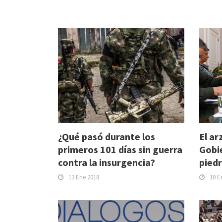
¿Qué pasó durante los
El ar
primeros 101 días sin guerra
Gobie
contra la insurgencia?
piedr
13 Ene 2018
10 E