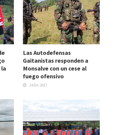
de
Las Autodefensas
go
Gaitanistas responden a
 la
Monsalve con un cese al
fuego ofensivo
14 Dic 2017