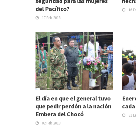
seguridad para las mujeres
hech
del Pacífico?
16 F
17 Feb 2018
El día en que el general tuvo
Enero
que pedir perdón a la nación
cada
Embera del Chocó
31 E
02 Feb 2018