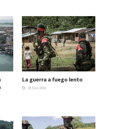
n
La guerra a fuego lento
a
05 Ene 2018