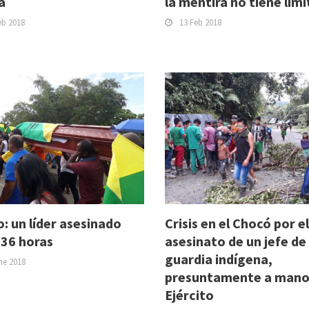
a
la mentira no tiene lími
eb 2018
13 Feb 2018
: un líder asesinado
Crisis en el Chocó por el
 36 horas
asesinato de un jefe de 
guardia indígena,
ne 2018
presuntamente a mano
Ejército