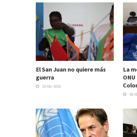
El San Juan no quiere más
La m
guerra
ONU 
Colo
10 Abr 2018
08 A