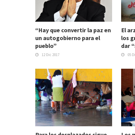
“Hay que convertir la paz en
El ar
un autogobierno para el
los g
pueblo”
dar “
12 Dic 2017
05 D
Para los desplazados sigue
Los 