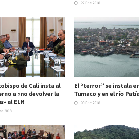
27 Ene 2018
zobispo de Cali insta al
El “terror” se instala e
rno a «no devolver la
Tumaco y en el río Patí
a» al ELN
09 Ene 2018
ne 2018