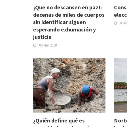
¡Que no descansen en paz!:
Cons
decenas de miles de cuerpos
elec
sin identificar siguen
05 M
esperando exhumación y
justicia
06 Mar 2018
¿Quién define qué es
Norte