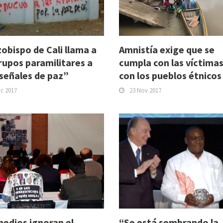
zobispo de Cali llama a
Amnistía exige que se
rupos paramilitares a
cumpla con las víctimas
señales de paz”
con los pueblos étnicos
ic 2017
23 Nov 2017
medios ignoran el
“Se está sembrando la