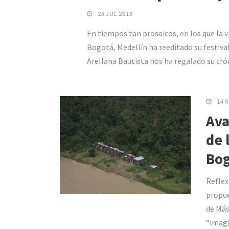
23 JUL 2018
En tiempos tan prosaicos, en los que la v
Bogotá, Medellín ha reeditado su festival 
Arellana Bautista nos ha regalado su cró
14 N
Ava
de 
Bog
Reflex
propue
de Más
“imagi