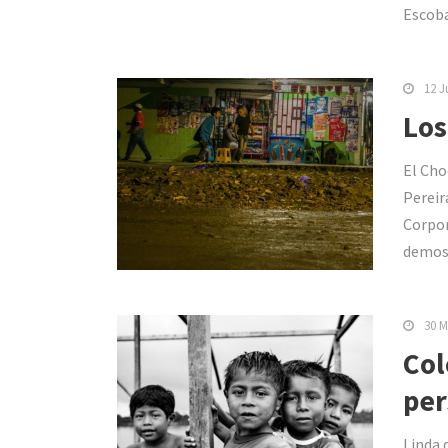
Escoba
12 J
Los
El Cho
Pereir
Corpor
demost
30 M
Col
per
Linda 