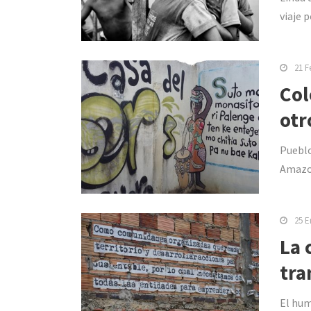
viaje 
21 F
Col
otr
Pueblo
Amazon
25 E
La 
tra
El hum