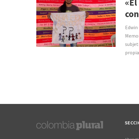
«El
con
Edwin 
Memori
subjeti
propia
SECCI