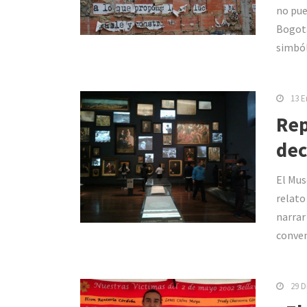
no pued
Bogotá
simból
13 E
Rep
dec
El Mus
relato
narrar
conven
29 D