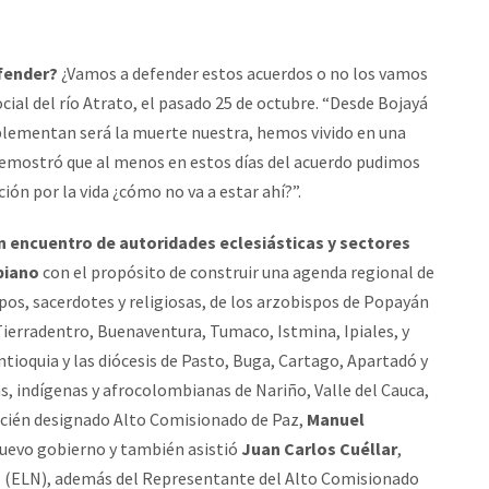
efender?
¿Vamos a defender estos acuerdos o no los vamos
social del río Atrato, el pasado 25 de octubre. “Desde Bojayá
plementan será la muerte nuestra, hemos vivido en una
 demostró que al menos en estos días del acuerdo pudimos
pción por la vida ¿cómo no va a estar ahí?”.
 un encuentro de autoridades eclesiásticas y sectores
biano
con el propósito de construir una agenda regional de
spos, sacerdotes y religiosas, de los arzobispos de Popayán
 Tierradentro, Buenaventura, Tumaco, Istmina, Ipiales, y
ntioquia y las diócesis de Pasto, Buga, Cartago, Apartadó y
, indígenas y afrocolombianas de Nariño, Valle del Cauca,
ecién designado Alto Comisionado de Paz,
Manuel
l nuevo gobierno y también asistió
Juan Carlos Cuéllar
,
al (ELN), además del Representante del Alto Comisionado