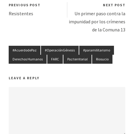
PREVIOUS POST
NEXT POST
Resistentes
Un primer paso contra la
impunidad por los crímenes
de la Comuna 13
#AcuerdodePaz
#OperaciónGénesis
#paramilitarismo
Derechos Humanos
FARC
Paz territorial
Riosucio
LEAVE A REPLY