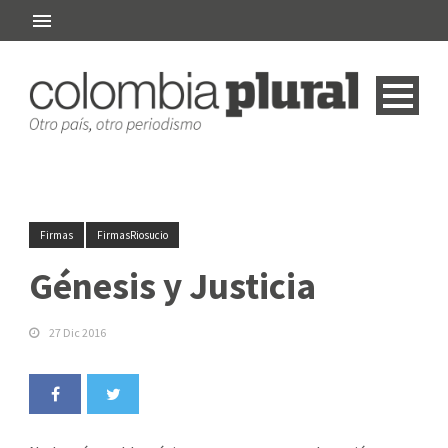
Firmas
FirmasRiosucio
Génesis y Justicia
27 Dic 2016