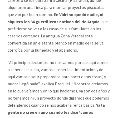
cafetero se fue para Santa Cecilia (Risaralda), donde
alquilaron una finca para montar proyectos piscícolas
que van por buen camino.
En Vidrí no quedó nadie, ni
siquiera los 36 guerrilleros nativos del río Arquía
, que
prefirieron volver a las casas de sus familiares en los
caseríos cercanos. La antigua Zona Veredal está
convertida en un elefante blanco en medio de la selva,
corroída por la humedad y el abandono.
“Al principio decíamos ‘no nos vamos porque aquí vamos
a tener el estudio, vamos a tener la alimentación y de
aquí vamos a salir preparados para hacer otras cosas’, y
nunca llegó nada”, explica Ezequiel. “Nosotros creíamos
en lo que veíamos y en lo que hacíamos, ya son dos años y
no tenemos ni un proyecto donde digamos que podemos
defendernos cuando se nos acabe la renta básica.
Ya la
gente no cree en uno cuando les dice ‘vamos