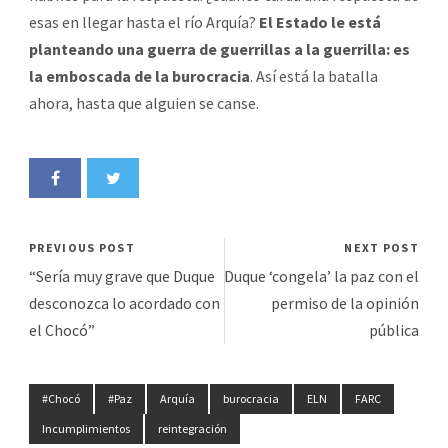
esas en llegar hasta el río Arquía?
El Estado le está
planteando una guerra de guerrillas a la guerrilla: es
la emboscada de la burocracia
. Así está la batalla
ahora, hasta que alguien se canse.
PREVIOUS POST
NEXT POST
“Sería muy grave que Duque
Duque ‘congela’ la paz con el
desconozca lo acordado con
permiso de la opinión
el Chocó”
pública
#Chocó
#Paz
Arquía
burocracia
ELN
FARC
Incumplimientos
reintegración