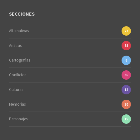
SECCIONES
Alternativas
27
Análisis
88
Cartografías
6
Conflictos
36
Culturas
12
Memorias
30
Personajes
15