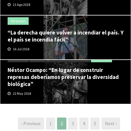
21 Ago 2018
Personajes
“La derecha quiere volver a incendiar el país. Y
el país se incendia fácil”
16 Jul 2018
Actualidad
Hidroituango: la inundación de la verdad
Personajes
Néstor Ocampo: “En lugar de construir
represas deberíamos preservar la diversidad
biológica”
22 May 2018
‹ Previous
1
2
3
4
5
Next ›