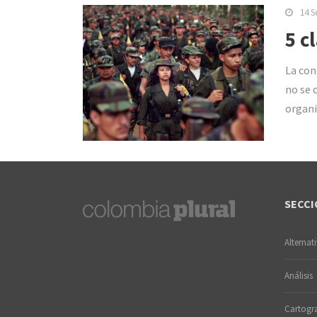
14 S
5 c
La con
no se 
organi
SECCI
Alternat
Análisis
Cartogra