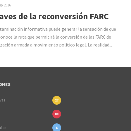
ep 2016
laves de la reconversión FARC
taminación informativa puede generar la sensación de que
conoce la ruta que permitirá la conversión de las FARC de
zación armada a movimiento político legal. La realidad...
ONES
ivas
27
88
fías
6