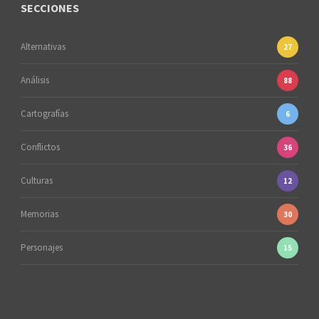
SECCIONES
Alternativas
27
Análisis
88
Cartografías
6
Conflictos
36
Culturas
12
Memorias
30
Personajes
15