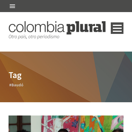
Tag
#Baudó