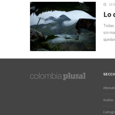
19 O
Lo 
Todas 
sin ma
quedan
SECCI
Alternat
Análisis
Cartogra