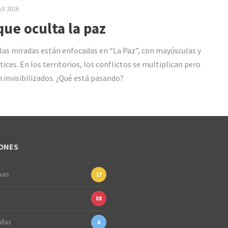
ct 2016
que oculta la paz
las miradas están enfocadas en “La Paz”, con mayúsculas y
tices. En los territorios, los conflictos se multiplican pero
 invisibilizados. ¿Qué está pasando?
ONES
ivas
27
88
fías
6