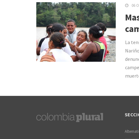
06 O
Mas
cam
La tens
Nariño
denunc
campes
muerto
SECCI
Alternat