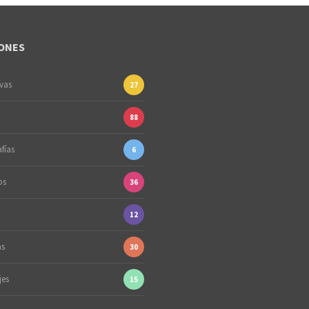
ONES
ivas
27
88
fías
6
os
36
12
as
30
jes
15