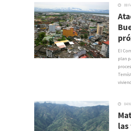
08 F
Ata
Bue
pró
El Com
plan p
proces
Temíst
vivien
04 N
Mat
las