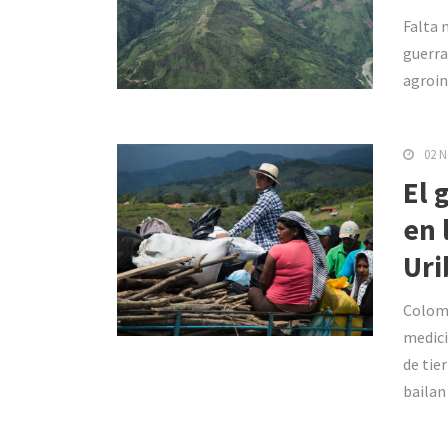
Falta 
guerra
agroin
02 N
El 
en 
Uri
Colomb
medici
de tie
bailan 