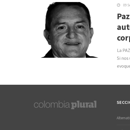
09 S
Paz
aut
cor
La PAZ
Si nos
evoque
SECCI
Alternat