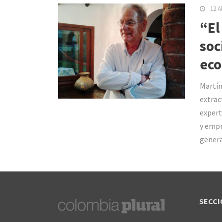
12 A
“El
soc
ec
Martín
extrac
expert
y empr
genera
SECCI