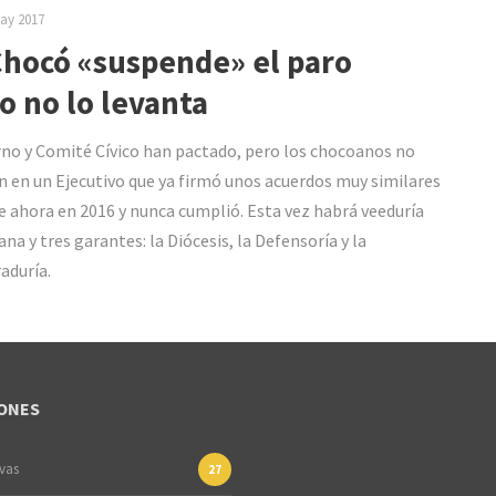
ay 2017
Chocó «suspende» el paro
o no lo levanta
no y Comité Cívico han pactado, pero los chocoanos no
n en un Ejecutivo que ya firmó unos acuerdos muy similares
de ahora en 2016 y nunca cumplió. Esta vez habrá veeduría
na y tres garantes: la Diócesis, la Defensoría y la
aduría.
ONES
ivas
27