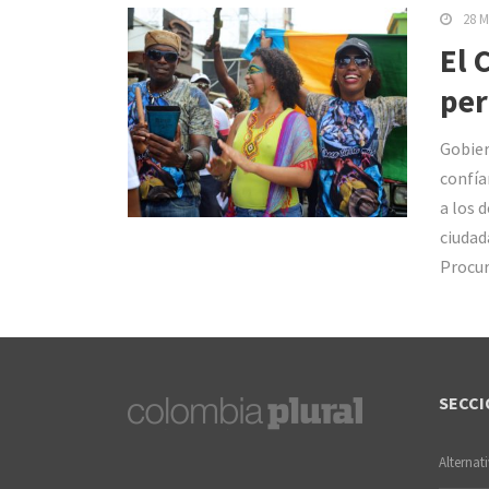
28 M
El 
per
Gobier
confía
a los 
ciudada
Procur
SECCI
Alternat