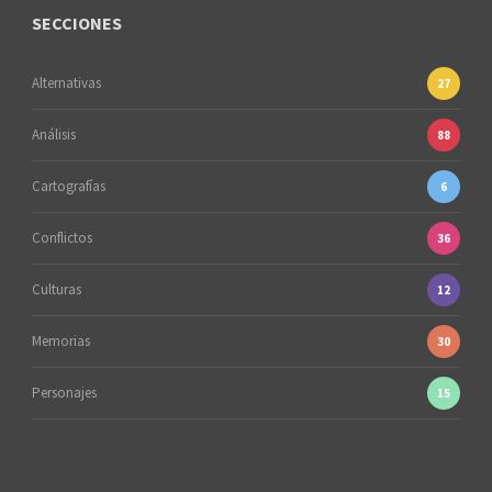
SECCIONES
Alternativas
27
Análisis
88
Cartografías
6
Conflictos
36
Culturas
12
Memorias
30
Personajes
15