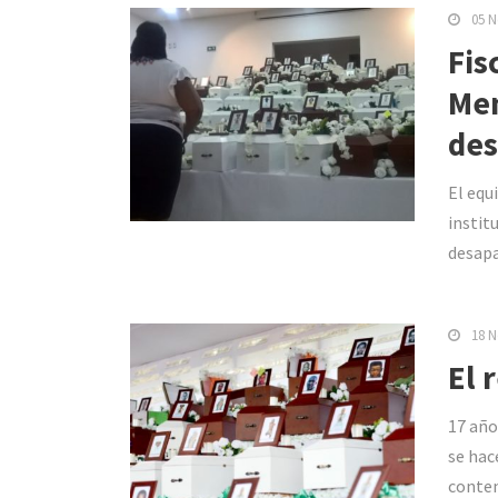
05 N
Fis
Mem
des
El equ
instit
desapa
18 N
El 
17 año
se hac
conten