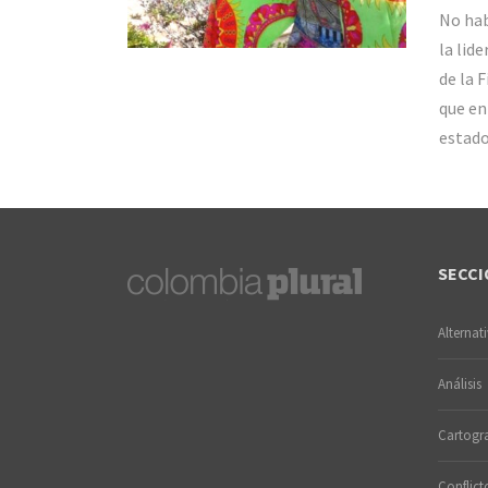
No hab
la lide
de la 
que en
estado
SECCI
Alternat
Análisis
Cartogra
Conflict