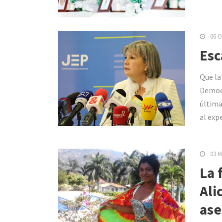
06 O
Esc
Que la
Democr
última
al exp
03 M
La 
Ali
ase