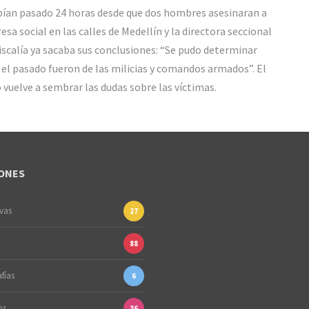
ían pasado 24 horas desde que dos hombres asesinaran a
resa social en las calles de Medellín y la directora seccional
Fiscalía ya sacaba sus conclusiones: “Se pudo determinar
 el pasado fueron de las milicias y comandos armados”. El
 vuelve a sembrar las dudas sobre las víctimas.
ONES
ivas
27
88
fías
6
os
36