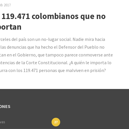
eb 2017
 119.471 colombianos que no
ortan
rceles del país son un no-lugar social. Nadie mira hacia
y las denuncias que ha hecho el Defensor del Pueblo no
an en el Gobierno, que tampoco parece conmoverse ante
ntencias de la Corte Constitucional. ¿A quién le importa lo
urra con los 119.471 personas que malviven en prisión?
ONES
ivas
27