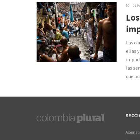
07 F
Los
imp
Las cá
ellas 
impact
las se
que oc
SECCI
Alternat