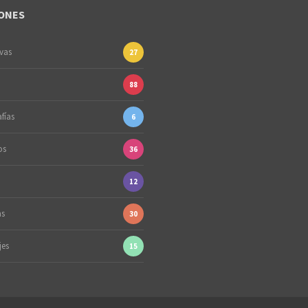
ONES
ivas
27
88
fías
6
os
36
12
as
30
jes
15