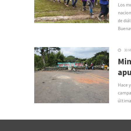
Los mo
nacion
de diá
Buenav
30 M
Min
apu
Hace y
campam
última