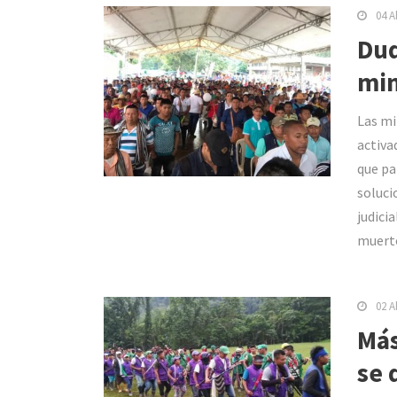
04 A
Duq
min
Las mi
activa
que pa
soluci
judici
muert
02 A
Más
se 