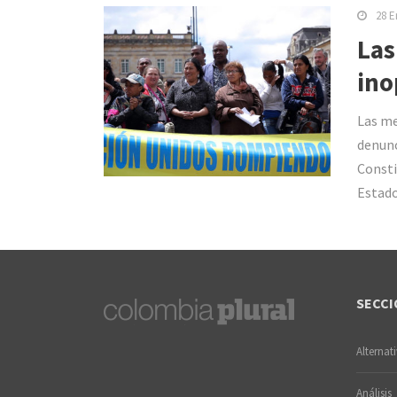
28 E
Las
ino
Las me
denunc
Consti
Estado
SECCI
Alternat
Análisis