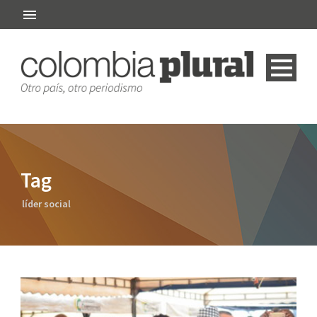
Tag
líder social