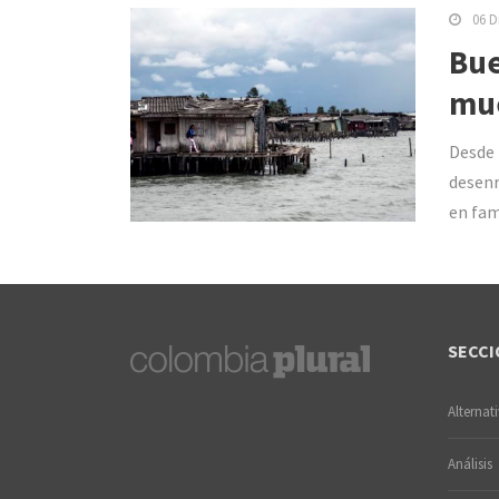
06 D
Bue
mue
Desde 
desenr
en fam
SECCI
Alternat
Análisis