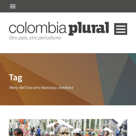
Tag
Mery del Socorro Naranjo Jiménez