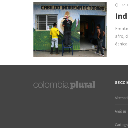
22 O
Ind
Frente
afro, d
étnica
SECCI
Alternat
Análisis
Cartogra