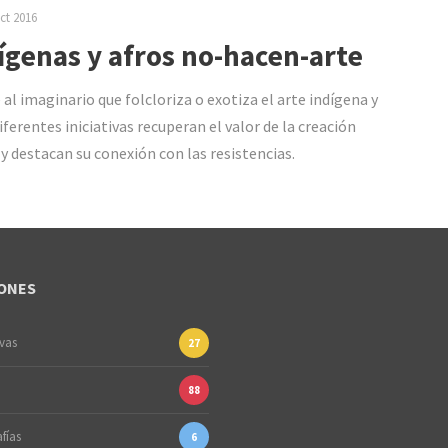
ct 2016
ígenas y afros no-hacen-arte
 al imaginario que folcloriza o exotiza el arte indígena y
iferentes iniciativas recuperan el valor de la creación
 y destacan su conexión con las resistencias.
ONES
ivas
27
88
fías
6