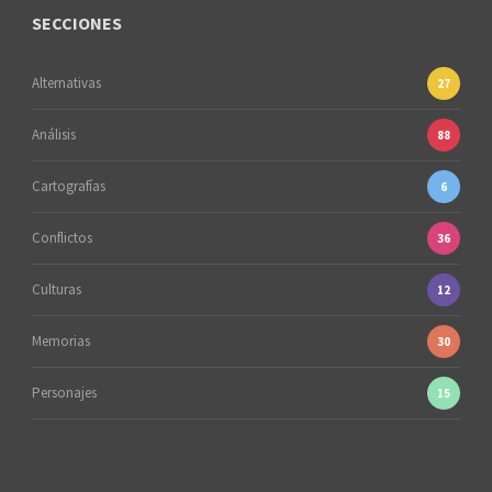
SECCIONES
Alternativas
27
Análisis
88
Cartografías
6
Conflictos
36
Culturas
12
Memorias
30
Personajes
15