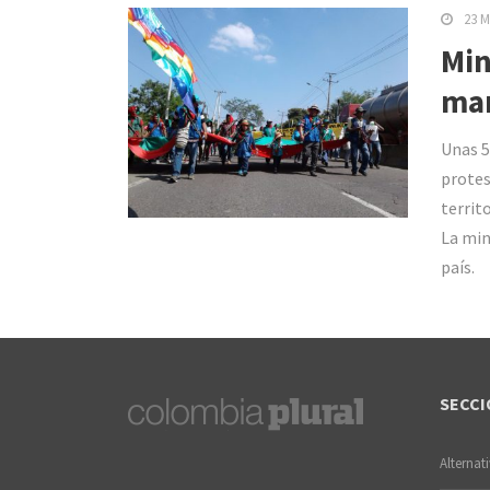
23 M
Min
mar
Unas 5
protes
territ
La min
país.
SECCI
Alternat