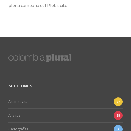
plena campaña del Plebiscito
SECCIONES
Alternativas
27
Análisis
88
Cartografías
6