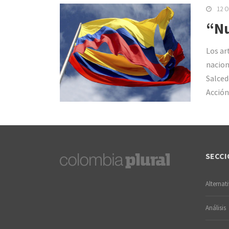
12 O
“Nu
Los ar
nacion
Salced
Acción
SECCI
Alternat
Análisis