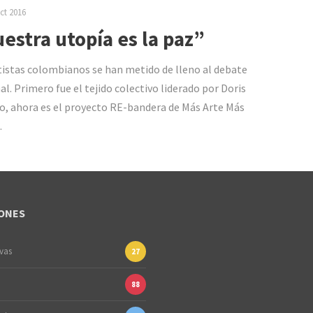
ct 2016
estra utopía es la paz”
tistas colombianos se han metido de lleno al debate
al. Primero fue el tejido colectivo liderado por Doris
o, ahora es el proyecto RE-bandera de Más Arte Más
.
ONES
ivas
27
88