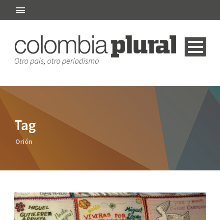
Tag
Orión