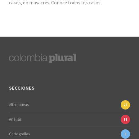
casos, en masacres. Conoce todos los casos.
SECCIONES
Alternativas
27
Análisis
88
Cartografías
6