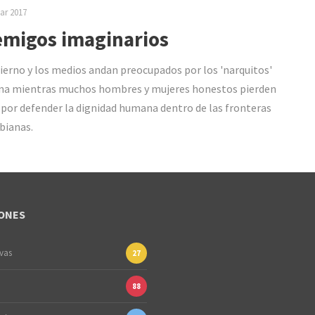
ar 2017
migos imaginarios
ierno y los medios andan preocupados por los 'narquitos'
na mientras muchos hombres y mujeres honestos pierden
a por defender la dignidad humana dentro de las fronteras
bianas.
ONES
ivas
27
88