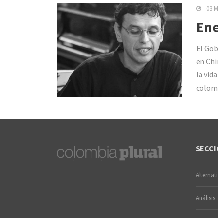
03 M
Ene
El Gob
en Chi
la vid
colom
SECCI
Alternat
Análisis