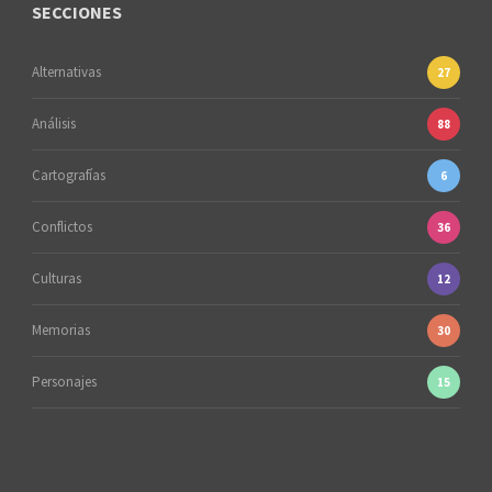
SECCIONES
Alternativas
27
Análisis
88
Cartografías
6
Conflictos
36
Culturas
12
Memorias
30
Personajes
15