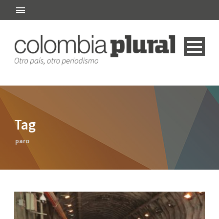
Tag
paro