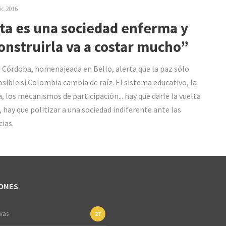
ic 2016
ta es una sociedad enferma y
onstruirla va a costar mucho”
 Córdoba, homenajeada en Bello, alerta que la paz sólo
osible si Colombia cambia de raíz. El sistema educativo, la
ia, los mecanismos de participación... hay que darle la vuelta
, hay que politizar a una sociedad indiferente ante las
cias.
ONES
ivas
27