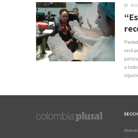
06 D
“Es
rec
Piedad
será p
justic
a todo
injusti
SECCI
Alternat