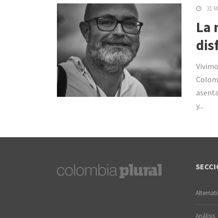
31 M
La 
dis
Vivimo
Colomb
asenta
y...
SECCI
Alternat
Análisis