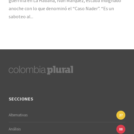
guerrilla en La Habana, Iván Márquez, estaba indignado
anoche con lo que denominó el “Caso Nader”. “Es un
saboteo al...
SECCIONES
Alternativas
27
Análisis
88