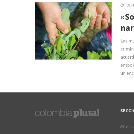
31 M
«So
nar
Las mu
crimin
acuerd
empobr
un enc
SECCI
Alternat