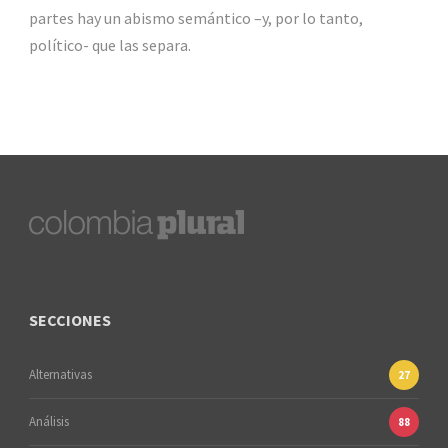
partes hay un abismo semántico –y, por lo tanto,
político- que las separa.
SECCIONES
Alternativas
27
Análisis
88