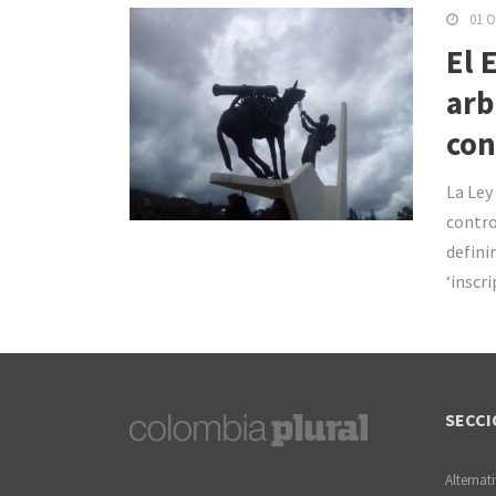
01 O
El 
arb
con
La Ley
contro
defini
‘inscrip
SECCI
Alternat