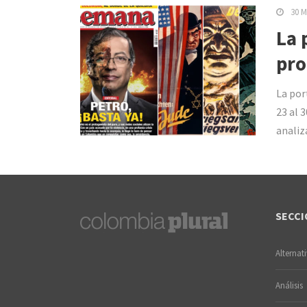
30 M
La 
pro
La por
23 al 
analiz
SECCI
Alternat
Análisis